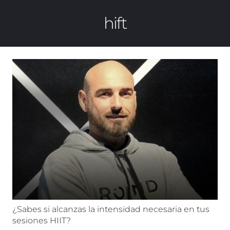
hift
¿Sabes si alcanzas la intensidad necesaria en tus
sesiones HIIT?