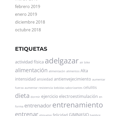
febrero 2019
enero 2019
diciembre 2018
octubre 2018
ETIQUETAS
adelgazar
actividad física
air bike
alimentación
Alta
alimentacón
alimentos
intensidad
antienvejecimiento
ansiedad
aumentar
celulitis
fuerza
aumentar resistencia
bebidas saborizantes
dieta
ejercicio
electroestimulación
dormir
en
entrenamiento
entrenador
forma
entrenar
GIMNASIO
felicidad
etiquetas
hambre