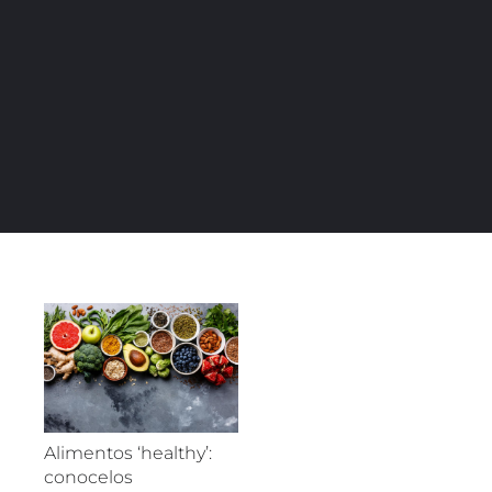
Alimentos ‘healthy’:
conocelos