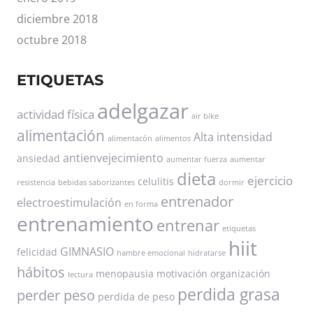
diciembre 2018
octubre 2018
ETIQUETAS
adelgazar
actividad física
air bike
alimentación
Alta intensidad
alimentacón
alimentos
antienvejecimiento
ansiedad
aumentar fuerza
aumentar
dieta
ejercicio
celulitis
resistencia
bebidas saborizantes
dormir
entrenador
electroestimulación
en forma
entrenamiento
entrenar
etiquetas
hiit
GIMNASIO
felicidad
hambre emocional
hidratarse
hábitos
menopausia
motivación
organización
lectura
perdida grasa
perder peso
perdida de peso