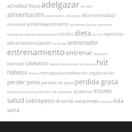
adelgazar
actividad física
air bike
alimentación
Alta intensidad
alimentacón
alimentos
antienvejecimiento
ansiedad
aumentar fuerza
aumentar
dieta
ejercicio
celulitis
resistencia
bebidas saborizantes
dormir
entrenador
electroestimulación
en forma
entrenamiento
entrenar
etiquetas
hiit
GIMNASIO
felicidad
hambre emocional
hidratarse
hábitos
menopausia
motivación
organización
lectura
perdida grasa
perder peso
perdida de peso
ROUND
proteínas
postura corporal
protección del esqueleto
salud
sobrepeso
vida
vacaciones
té verde
verano
sana