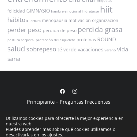
etiquetas
hiit
GIMNASIO
felicidad
hambre emocional
hidratarse
hábitos
menopausia
motivación
organización
lectura
perdida grasa
perder peso
perdida de peso
ROUND
proteínas
postura corporal
protección del esqueleto
salud
sobrepeso
vida
vacaciones
té verde
verano
sana
Principiante
–
Preguntas Frecuentes
Captamos talento
–
Aviso Legal
–
Política Privacidad
–
Utilizamos cookies para ofrecerte la mejor experiencia en
Política de Cookies
nuestra web.
Puedes aprender más sobre qué cookies utilizamos o
desactivarlas en los
ajustes
.