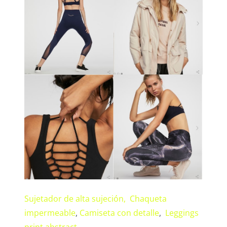
Sujetador de alta sujeción,
Chaqueta
impermeable
,
Camiseta con
detalle
,
Leggings
print abstract
.