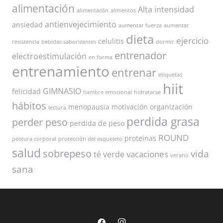
alimentación
Alta intensidad
alimentacón
alimentos
antienvejecimiento
ansiedad
aumentar fuerza
aumentar
dieta
ejercicio
celulitis
resistencia
bebidas saborizantes
dormir
entrenador
electroestimulación
en forma
entrenamiento
entrenar
etiquetas
hiit
GIMNASIO
felicidad
hambre emocional
hidratarse
hábitos
menopausia
motivación
organización
lectura
perdida grasa
perder peso
perdida de peso
ROUND
proteínas
postura corporal
protección del esqueleto
salud
sobrepeso
vida
vacaciones
té verde
verano
sana