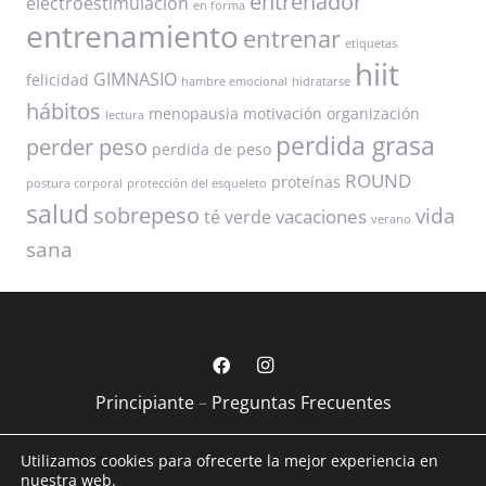
entrenador
electroestimulación
en forma
entrenamiento
entrenar
etiquetas
hiit
GIMNASIO
felicidad
hambre emocional
hidratarse
hábitos
menopausia
motivación
organización
lectura
perdida grasa
perder peso
perdida de peso
ROUND
proteínas
postura corporal
protección del esqueleto
salud
sobrepeso
vida
vacaciones
té verde
verano
sana
Principiante
–
Preguntas Frecuentes
Captamos talento
–
Aviso Legal
–
Política Privacidad
–
Utilizamos cookies para ofrecerte la mejor experiencia en
Política de Cookies
nuestra web.